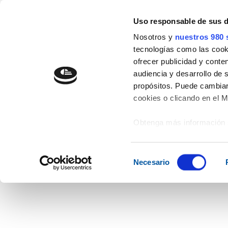
" />
Uso responsable de sus 
977 54 29 44
info@aicrag.com
Nosotros y
nuestros 980 
tecnologías como las cooki
EMPRESA
EXPO202
ofrecer publicidad y conte
audiencia y desarrollo de 
propósitos. Puede cambiar
cookies o clicando en el 
Portal del Cliente
Obtenga más información 
preferencias en la
sección
en la Declaración de cooki
Selección
Necesario
de
Las cookies de este sitio 
consentimiento
de redes sociales y analiz
sitio web con nuestros par
combinarla con otra inform
que haya hecho de sus ser