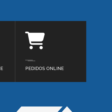
TE
PEDIDOS ONLINE
FORMA