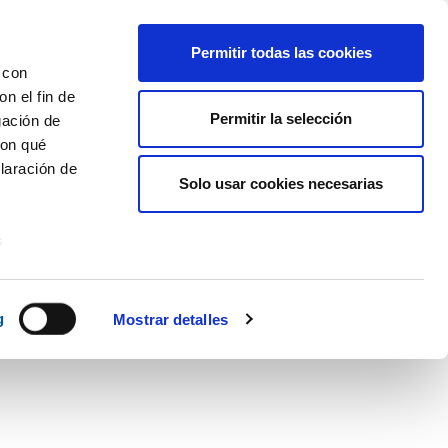
Permitir todas las cookies
 con
n el fin de
NOTICIAS
BLOG
CONTACTO
Permitir la selección
ES
CA
gación de
con qué
laración de
Solo usar cookies necesarias
Consulta con tu
Entrar
comercial para darte de
alta
s
Recuperar Contraseña
uier momento
g
Mostrar detalles
er funciones
 haga del
den
r del uso