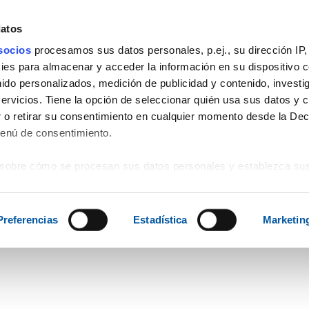
datos
socios
procesamos sus datos personales, p.ej., su dirección IP,
es para almacenar y acceder la información en su dispositivo co
3
PRODUCTOS
SERVICIOS
EVENTOS
VIAJES
SOPORTE
nido personalizados, medición de publicidad y contenido, investi
servicios. Tiene la opción de seleccionar quién usa sus datos y 
 o retirar su consentimiento en cualquier momento desde la Dec
Menú de consentimiento.
sobre cómo se procesan sus datos personales y establezca su
 de datos
. Puede cambiar o retirar su consentimiento en cualq
es.
Preferencias
Estadística
Marketin
web se usan para personalizar el contenido y los anuncios, ofrec
ar el tráfico. Además, compartimos información sobre el uso que
tners de redes sociales, publicidad y análisis web, quienes pue
ación que les haya proporcionado o que hayan recopilado a parti
vicios.