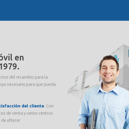
vil en
1979.
ector del recambio para la
poyo necesario para que pueda
tisfacción del cliente
. Con
s de venta y varios centros
n de ofrecer
NVIS AICRAG Y GRUPO 