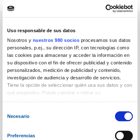
Uso responsable de sus datos
Nosotros y
nuestros 980 socios
procesamos sus datos
personales, p.ej., su dirección IP, con tecnologías como
las cookies para almacenar y acceder la información en
su dispositivo con el fin de ofrecer publicidad y contenido
personalizados, medición de publicidad y contenido,
investigación de audiencia y desarrollo de servicios.
Tiene la opción de seleccionar quién usa sus datos y con
qué propósitos. Puede cambiar o retirar su
consentimiento en cualquier momento desde la
Declaración de cookies o clicando en el Menú de
Selección
consentimiento.
Necesario
de
consentimiento
Obtenga más información sobre cómo se procesan sus
Preferencias
datos personales y establezca sus preferencias en la