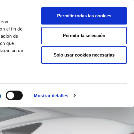
Permitir todas las cookies
 con
n el fin de
Permitir la selección
gación de
con qué
laración de
Solo usar cookies necesarias
RT
NOTÍCIES
BLOG
CONTACTO
ES
CA
s
uier momento
g
Mostrar detalles
er funciones
 haga del
den
r del uso