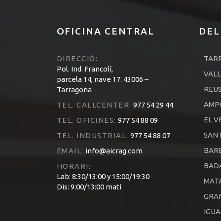
OFICINA CENTRAL
DEL
DIRECCIÓ:
TAR
Pol. Ind. Francolí,
VALL
parcela 14, nave 17. 43006 –
REU
Tarragona
AMP
TEL. CALLCENTER:
977 54 29 44
EL V
TEL. OFICINES:
977 54 88 09
SANT
TEL. INDUSTRIAL:
977 54 88 07
BARB
EMAIL:
info@aicrag.com
BAD
HORARI:
Lab: 8:30/13:00 y 15:00/19:30
MAT
Dis: 9:00/13:00 matí
GRA
IGU