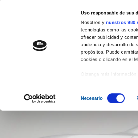
" />
Uso responsable de sus 
977 54 29 44
info@aicrag.com
Nosotros y
nuestros 980 
tecnologías como las cooki
ofrecer publicidad y conte
audiencia y desarrollo de 
propósitos. Puede cambiar
cookies o clicando en el 
EMPRESA
EXPO202
Obtenga más información 
preferencias en la
sección
en la Declaración de cooki
Selección
Necesario
de
Las cookies de este sitio 
consentimiento
de redes sociales y analiz
sitio web con nuestros par
combinarla con otra inform
que haya hecho de sus ser