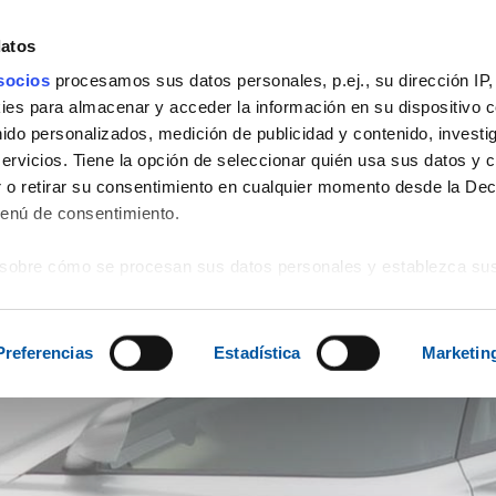
datos
socios
procesamos sus datos personales, p.ej., su dirección IP,
es para almacenar y acceder la información en su dispositivo co
nido personalizados, medición de publicidad y contenido, investi
servicios. Tiene la opción de seleccionar quién usa sus datos y 
 o retirar su consentimiento en cualquier momento desde la Dec
Menú de consentimiento.
3
PRODUCTES
SERVEIS
ESDEVENIMENTS
VIATGES
SUPO
sobre cómo se procesan sus datos personales y establezca su
 de datos
. Puede cambiar o retirar su consentimiento en cualq
es.
Preferencias
Estadística
Marketin
web se usan para personalizar el contenido y los anuncios, ofrec
ar el tráfico. Además, compartimos información sobre el uso que
tners de redes sociales, publicidad y análisis web, quienes pue
ación que les haya proporcionado o que hayan recopilado a parti
vicios.