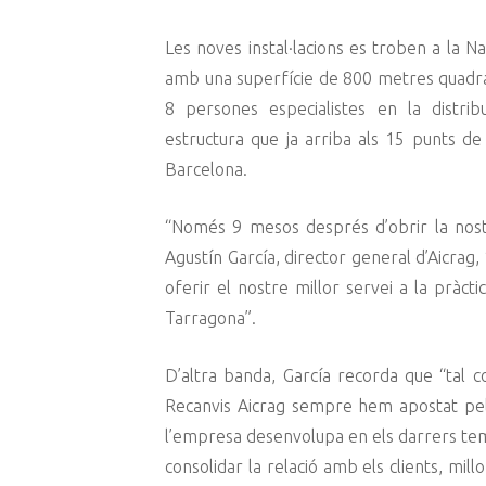
Les noves instal·lacions es troben a la 
amb una superfície de 800 metres quadra
8 persones especialistes en la distri
estructura que ja arriba als 15 punts de
Barcelona.
“Només 9 mesos després d’obrir la nostr
Agustín García, director general d’Aicra
oferir el nostre millor servei a la pràctic
Tarragona”.
D’altra banda, García recorda que “tal 
Recanvis Aicrag sempre hem apostat pel c
l’empresa desenvolupa en els darrers tem
consolidar la relació amb els clients, mil