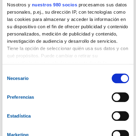
Nosotros y
nuestros 980 socios
procesamos sus datos
personales, p.ej., su dirección IP, con tecnologías como
CRM
las cookies para almacenar y acceder la información en
su dispositivo con el fin de ofrecer publicidad y contenido
SMS - Mail - Clients - Avisos
personalizados, medición de publicidad y contenido,
investigación de audiencia y desarrollo de servicios.
Tiene la opción de seleccionar quién usa sus datos y con
qué propósitos. Puede cambiar o retirar su
consentimiento en cualquier momento desde la
Tresoreria
Declaración de cookies o clicando en el Menú de
Selección
Finançament a un clic
consentimiento.
Necesario
de
consentimiento
Obtenga más información sobre cómo se procesan sus
Preferencias
datos personales y establezca sus preferencias en la
sección de datos
. Puede cambiar o retirar su
Integracions
consentimiento en cualquier momento en la Declaración
Estadística
de cookies.
Next Control - I2I - Skrit - HaynesPro
Marketing
Las cookies de este sitio web se usan para personalizar