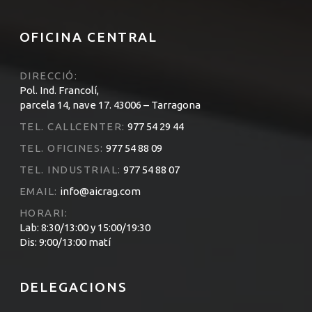
OFICINA CENTRAL
DIRECCIÓ:
Pol. Ind. Francolí,
parcela 14, nave 17. 43006 – Tarragona
TEL. CALLCENTER:
977 54 29 44
TEL. OFICINES:
977 54 88 09
TEL. INDUSTRIAL:
977 54 88 07
EMAIL:
info@aicrag.com
HORARI:
Lab: 8:30/13:00 y 15:00/19:30
Dis: 9:00/13:00 matí
DELEGACIONS