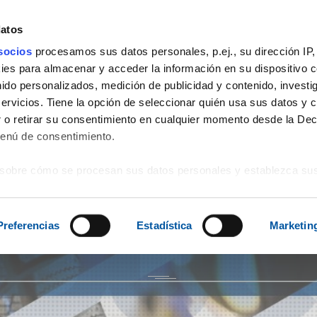
datos
socios
procesamos sus datos personales, p.ej., su dirección IP,
es para almacenar y acceder la información en su dispositivo co
3
PRODUCTOS
SERVICIOS
EVENTOS
VIAJES
SOPORTE
nido personalizados, medición de publicidad y contenido, investi
servicios. Tiene la opción de seleccionar quién usa sus datos y 
 o retirar su consentimiento en cualquier momento desde la Dec
Menú de consentimiento.
sobre cómo se procesan sus datos personales y establezca su
 de datos
. Puede cambiar o retirar su consentimiento en cualq
es.
Preferencias
Estadística
Marketin
web se usan para personalizar el contenido y los anuncios, ofrec
ar el tráfico. Además, compartimos información sobre el uso que
tners de redes sociales, publicidad y análisis web, quienes pue
ación que les haya proporcionado o que hayan recopilado a parti
vicios.