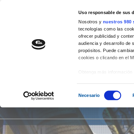
" />
Uso responsable de sus 
977 54 29 44
info@aicrag.com
Nosotros y
nuestros 980 
tecnologías como las cooki
EMPRESA
EXPO202
ofrecer publicidad y conte
audiencia y desarrollo de 
propósitos. Puede cambiar
cookies o clicando en el 
Obtenga más información 
preferencias en la
sección
en la Declaración de cooki
Selección
Necesario
de
Las cookies de este sitio 
consentimiento
de redes sociales y analiz
sitio web con nuestros par
combinarla con otra inform
que haya hecho de sus ser