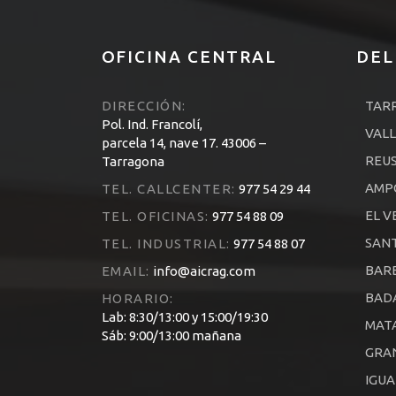
OFICINA CENTRAL
DEL
DIRECCIÓN:
TAR
Pol. Ind. Francolí,
VALL
parcela 14, nave 17. 43006 –
REU
Tarragona
AMP
TEL. CALLCENTER:
977 54 29 44
EL V
TEL. OFICINAS:
977 54 88 09
SANT
TEL. INDUSTRIAL:
977 54 88 07
BARB
EMAIL:
info@aicrag.com
BAD
HORARIO:
Lab: 8:30/13:00 y 15:00/19:30
MAT
Sáb: 9:00/13:00 mañana
GRA
IGU