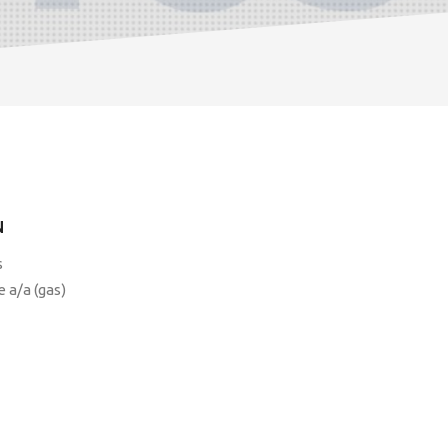
N
s
 a/a (gas)