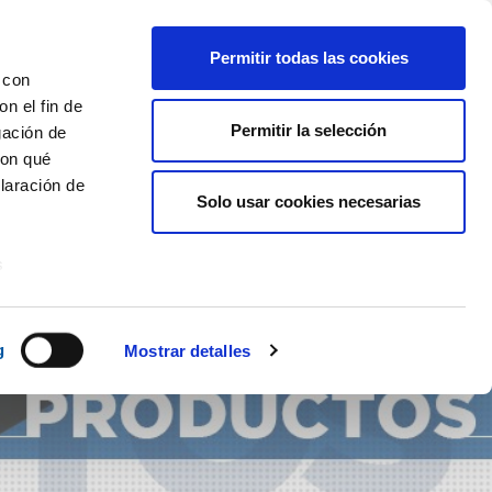
Permitir todas las cookies
 con
n el fin de
NOTICIAS
BLOG
CONTACTO
Permitir la selección
ES
CA
gación de
con qué
laración de
Solo usar cookies necesarias
s
uier momento
g
Mostrar detalles
er funciones
 haga del
den
r del uso