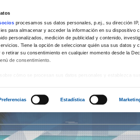
datos
socios
procesamos sus datos personales, p.ej., su dirección IP,
es para almacenar y acceder la información en su dispositivo co
3
PRODUCTOS
SERVICIOS
EVENTOS
VIAJES
SOPORTE
nido personalizados, medición de publicidad y contenido, investi
servicios. Tiene la opción de seleccionar quién usa sus datos y 
 o retirar su consentimiento en cualquier momento desde la Dec
Menú de consentimiento.
sobre cómo se procesan sus datos personales y establezca su
 de datos
. Puede cambiar o retirar su consentimiento en cualq
es.
Preferencias
Estadística
Marketin
web se usan para personalizar el contenido y los anuncios, ofrec
ar el tráfico. Además, compartimos información sobre el uso que
tners de redes sociales, publicidad y análisis web, quienes pue
ación que les haya proporcionado o que hayan recopilado a parti
vicios.