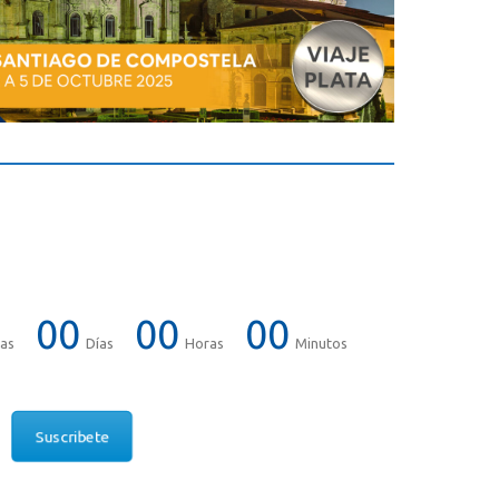
00
00
00
as
Días
Horas
Minutos
Suscribete