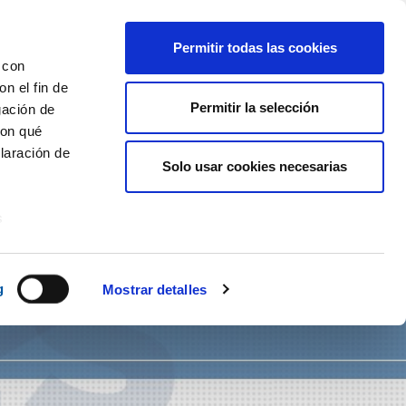
Permitir todas las cookies
 con
n el fin de
NOTICIAS
BLOG
CONTACTO
Permitir la selección
ES
CA
gación de
con qué
laración de
Solo usar cookies necesarias
s
uier momento
g
Mostrar detalles
er funciones
 haga del
den
r del uso