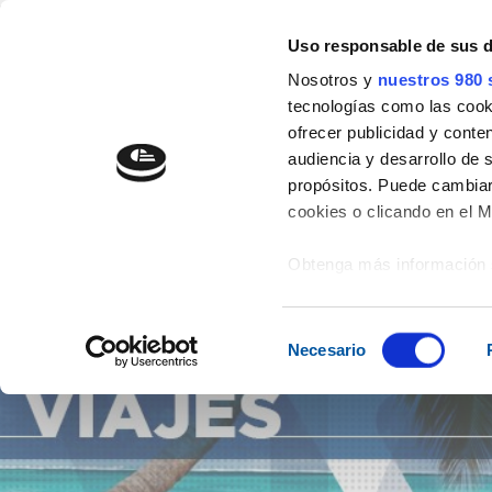
" />
Uso responsable de sus 
977 54 29 44
info@aicrag.com
Nosotros y
nuestros 980 
tecnologías como las cooki
EMPRESA
EXPO202
ofrecer publicidad y conte
audiencia y desarrollo de 
propósitos. Puede cambiar
cookies o clicando en el 
Obtenga más información 
preferencias en la
sección
en la Declaración de cooki
Selección
Necesario
de
Las cookies de este sitio 
consentimiento
de redes sociales y analiz
sitio web con nuestros par
combinarla con otra inform
que haya hecho de sus ser