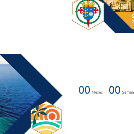
00
00
Meses
Seman