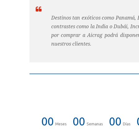
Destinos tan exóticos como Panamá, Eg
contrastes como la India o Dubái, Incr
por comprar a Aicrag podrá disponer 
nuestros clientes.
00
00
00
Meses
Semanas
Días