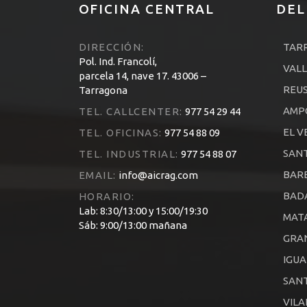
OFICINA CENTRAL
DEL
DIRECCIÓN:
TAR
Pol. Ind. Francolí,
VALL
parcela 14, nave 17. 43006 –
REU
Tarragona
AMP
TEL. CALLCENTER:
977 54 29 44
EL V
TEL. OFICINAS:
977 54 88 09
SANT
TEL. INDUSTRIAL:
977 54 88 07
BARB
EMAIL:
info@aicrag.com
BAD
HORARIO:
Lab: 8:30/13:00 y 15:00/19:30
MAT
Sáb: 9:00/13:00 mañana
GRA
IGU
SANT
VILA