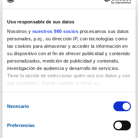
Elementos como el
catalizador
, las
sondas
lambda
, el
filtro GPF
, la
EGR
o los sensores
Uso responsable de sus datos
asociados al control de emisiones requieren una
Nosotros y
nuestros 980 socios
procesamos sus datos
interpretación técnica precisa.
personales, p.ej., su dirección IP, con tecnologías como
las cookies para almacenar y acceder la información en
Por eso, formarse en esta área permite al taller:
su dispositivo con el fin de ofrecer publicidad y contenido
personalizados, medición de publicidad y contenido,
Mejorar la calidad del diagnóstico.
investigación de audiencia y desarrollo de servicios.
Reducir errores en la sustitución de
Tiene la opción de seleccionar quién usa sus datos y con
qué propósitos. Puede cambiar o retirar su
componentes.
consentimiento en cualquier momento desde la
Entender mejor los valores en tiempo real.
Declaración de cookies o clicando en el Menú de
Selección
Trabajar con más seguridad ante averías de
consentimiento.
Necesario
de
emisiones.
consentimiento
Ofrecer un servicio más especializado al
Obtenga más información sobre cómo se procesan sus
Preferencias
cliente final.
datos personales y establezca sus preferencias en la
sección de datos
. Puede cambiar o retirar su
Adaptarse a las nuevas exigencias técnicas y