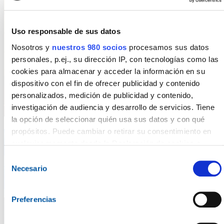
Uso responsable de sus datos
Nosotros y
nuestros 980 socios
procesamos sus datos
personales, p.ej., su dirección IP, con tecnologías como las
cookies para almacenar y acceder la información en su
dispositivo con el fin de ofrecer publicidad y contenido
personalizados, medición de publicidad y contenido,
investigación de audiencia y desarrollo de servicios. Tiene
la opción de seleccionar quién usa sus datos y con qué
propósitos. Puede cambiar o retirar su consentimiento en
cualquier momento desde la Declaración de cookies o
clicando en el Menú de consentimiento.
Selección
Necesario
de
Obtenga más información sobre cómo se procesan sus
consentimiento
datos personales y establezca sus preferencias en la
Preferencias
sección de datos
. Puede cambiar o retirar su
consentimiento en cualquier momento en la Declaración de