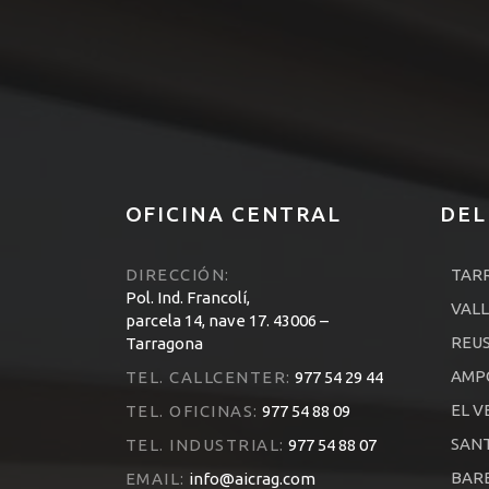
OFICINA CENTRAL
DEL
DIRECCIÓN:
TAR
Pol. Ind. Francolí,
VALL
parcela 14, nave 17. 43006 –
REU
Tarragona
AMP
TEL. CALLCENTER:
977 54 29 44
EL V
TEL. OFICINAS:
977 54 88 09
SANT
TEL. INDUSTRIAL:
977 54 88 07
BARB
EMAIL:
info@aicrag.com