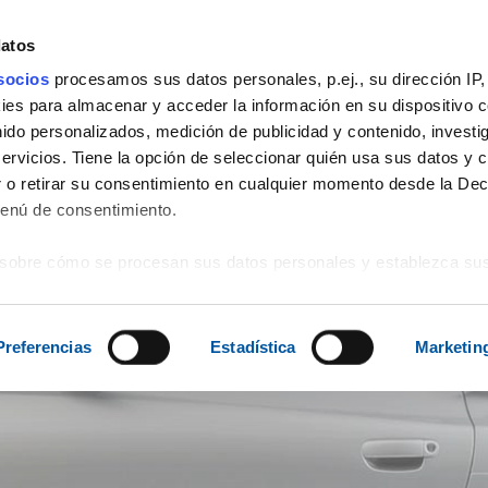
datos
socios
procesamos sus datos personales, p.ej., su dirección IP,
es para almacenar y acceder la información en su dispositivo co
3
PRODUCTOS
SERVICIOS
EVENTOS
VIAJES
SOPORTE
nido personalizados, medición de publicidad y contenido, investi
servicios. Tiene la opción de seleccionar quién usa sus datos y 
 o retirar su consentimiento en cualquier momento desde la Dec
Menú de consentimiento.
sobre cómo se procesan sus datos personales y establezca su
 de datos
. Puede cambiar o retirar su consentimiento en cualq
es.
Preferencias
Estadística
Marketin
web se usan para personalizar el contenido y los anuncios, ofrec
ar el tráfico. Además, compartimos información sobre el uso que
tners de redes sociales, publicidad y análisis web, quienes pue
ación que les haya proporcionado o que hayan recopilado a parti
vicios.