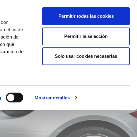
Permitir todas las cookies
 con
n el fin de
NOTICIAS
BLOG
CONTACTO
Permitir la selección
ES
CA
gación de
con qué
laración de
Solo usar cookies necesarias
s
uier momento
g
Mostrar detalles
er funciones
 haga del
den
r del uso