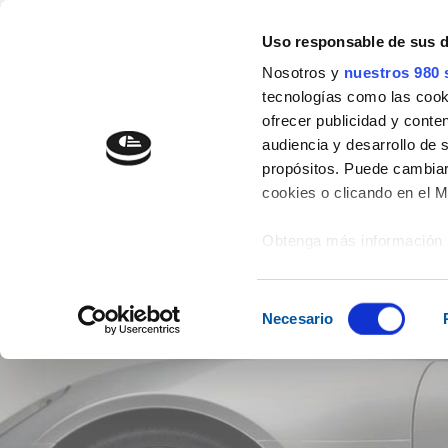
" />
Uso responsable de sus 
977 54 29 44
info@aicrag.com
Nosotros y
nuestros 980 
tecnologías como las cooki
EMPRESA
EXPO202
ofrecer publicidad y conte
audiencia y desarrollo de 
propósitos. Puede cambiar
cookies o clicando en el 
Obtenga más información 
preferencias en la
sección
en la Declaración de cooki
Selección
Necesario
de
Las cookies de este sitio 
consentimiento
de redes sociales y analiz
sitio web con nuestros par
combinarla con otra inform
que haya hecho de sus ser